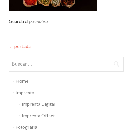
Guarda el
permalink
.
Navegación
←
portada
de
Buscar:
entradas
Home
Imprenta
Imprenta Digital
Imprenta Offset
Fotografía